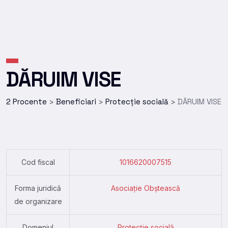
DĂRUIM VISE
2 Procente
Beneficiari
Protecție socială
DĂRUIM VISE
>
>
>
Cod fiscal
1016620007515
Forma juridică
Asociație Obștească
de organizare
Domeniul
Protecție socială