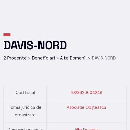
DAVIS-NORD
2 Procente
Beneficiari
Alte Domenii
DAVIS-NORD
>
>
>
Cod fiscal
1023620004248
Forma juridică de
Asociație Obștească
organizare
Domeniul principal
Alte Domenii