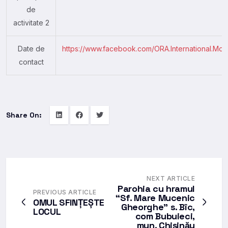
de
activitate 2
Date de
https://www.facebook.com/ORA.International.Mol
contact
Share On:
NEXT ARTICLE
Parohia cu hramul
PREVIOUS ARTICLE
“Sf. Mare Mucenic
OMUL SFINȚEȘTE
Gheorghe” s. Bîc,
LOCUL
com Bubuieci,
mun. Chişinău