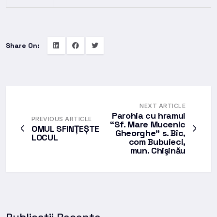
Share On:
NEXT ARTICLE
Parohia cu hramul
PREVIOUS ARTICLE
“Sf. Mare Mucenic
OMUL SFINȚEȘTE
Gheorghe” s. Bîc,
LOCUL
com Bubuieci,
mun. Chişinău
Publicații Recente