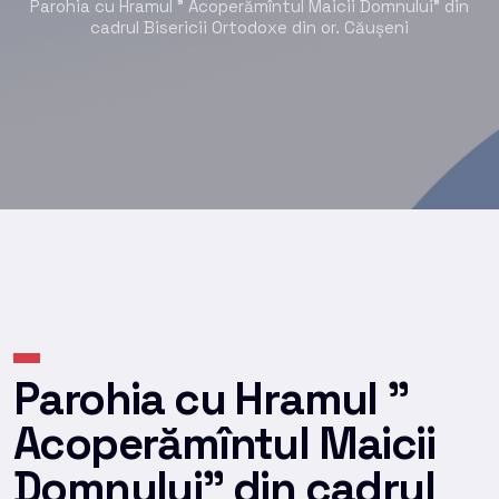
Parohia cu Hramul ” Acoperămîntul Maicii Domnului” din
cadrul Bisericii Ortodoxe din or. Căușeni
Parohia cu Hramul ”
Acoperămîntul Maicii
Domnului” din cadrul