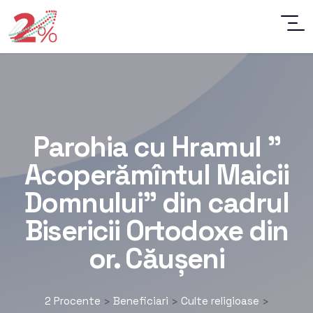
Parohia cu Hramul ”
Acoperămîntul Maicii
Domnului” din cadrul
Bisericii Ortodoxe din
or. Căușeni
2 Procente
Beneficiari
Culte religioase
>
>
>