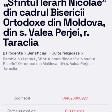
„Sfîntul Ierarh Nicolae”
din cadrul Bisericii
Ortodoxe din Moldova,
din s. Valea Perjei, r.
Taraclia
2 Procente
Beneficiari
Culte religioase
>
>
>
Parohia cu Hramul „Sfîntul Ierarh Nicolae” din cadrul
Bisericii Ortodoxe din Moldova, din s. Valea Perjei, r.
Taraclia
Cod fiscal
1014620006927
Forma juridică de
Cult religios