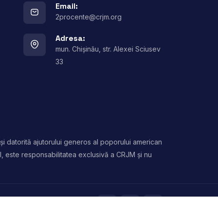
Email:
2procente@crjm.org
Adresa:
mun. Chișinău, str. Alexei Sciusev
33
și datorită ajutorului generos al poporului american
l, este responsabilitatea exclusivă a CRJM și nu