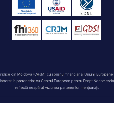
idice din Moldova (CRJM) cu sprijinul financiar al Uniunii Europene 
t elaborat în parteneriat cu Centrul European pentru Drept Necomercia
reflectă neapărat viziunea partenerilor menționați.
rezervate | Powered by
ProWeb