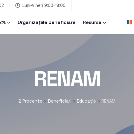
02
Luni-Vineri 9:00-18:00
 2%
Organizațiile beneficiare
Resurse
RENAM
2 Procente
Beneficiari
Educație
RENAM
>
>
>