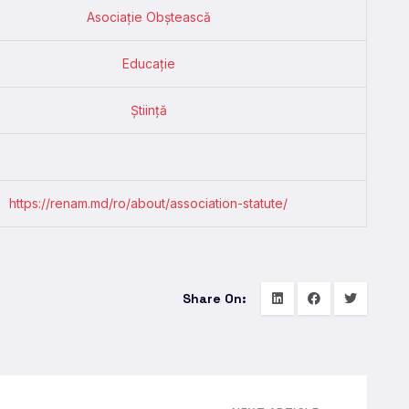
Asociație Obștească
Educație
Știință
https://renam.md/ro/about/association-statute/
Share On: