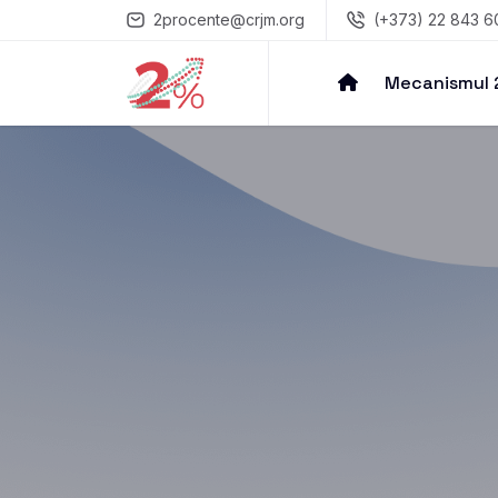
2procente@crjm.org
(+373) 22 843 6
Mecanismul