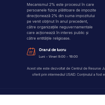
Mecanismul 2% este procesul în care
persoanele fizice plătitoare de impozite
direcţionează 2% din suma impozitului
pe venit obţinut în anul precedent,
către organizaţiile neguvernamentale
care acţionează în interes public şi
către entitățile religioase.
Orarul de lucru
Luni – Vineri 9:00 – 18:00
Acest site este dezvoltat de Centrul de Resurse Jur
oferit prin intermediul USAID. Conținutul a fos
Copyright © 2024, 2 Procente. Toate drepturile 