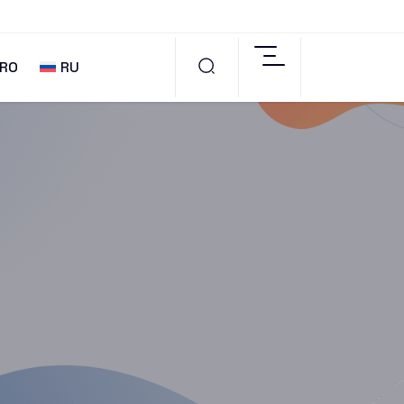
RO
RU