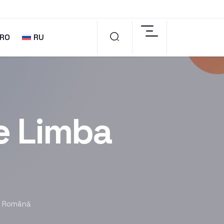
RO
RU
de Limba
ba Română