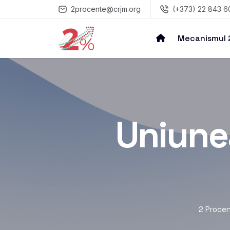
2procente@crjm.org
(+373) 22 843 6
Mecanismul
Uniunea
2 Proce