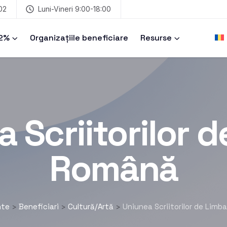
02
Luni-Vineri 9:00-18:00
 2%
Organizațiile beneficiare
Resurse
 Scriitorilor 
Română
nte
Beneficiari
Cultură/Artă
Uniunea Scriitorilor de Lim
>
>
>