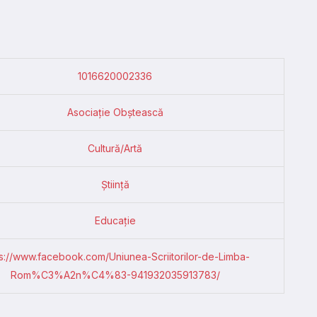
1016620002336
Asociație Obștească
Cultură/Artă
Știință
Educație
ps://www.facebook.com/Uniunea-Scriitorilor-de-Limba-
Rom%C3%A2n%C4%83-941932035913783/