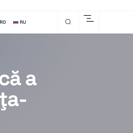
RO
RU
că a
ţa-