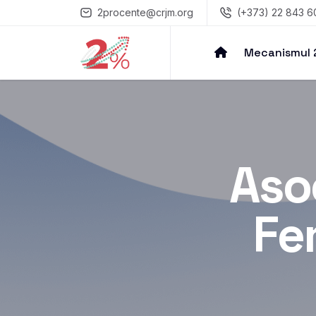
2procente@crjm.org
(+373) 22 843 6
Mecanismul
Aso
Fe