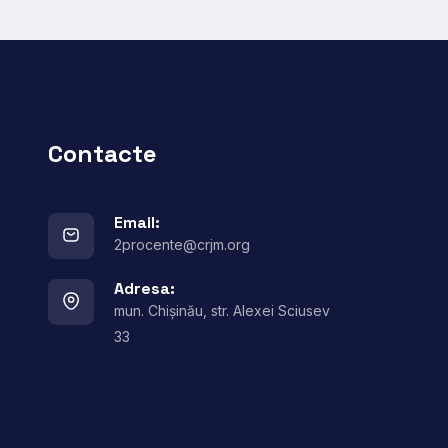
Contacte
Email:
2procente@crjm.org
Adresa:
mun. Chișinău, str. Alexei Sciusev
33