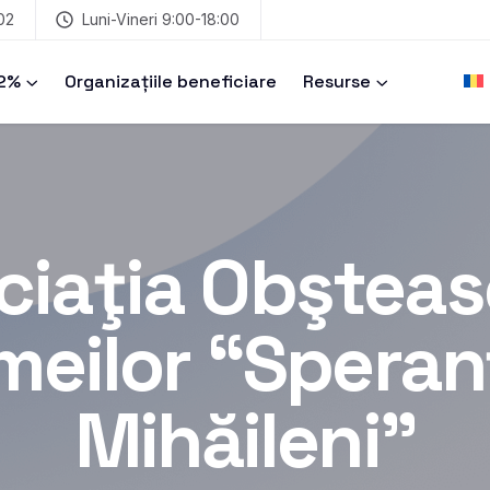
02
Luni-Vineri 9:00-18:00
 2%
Organizațiile beneficiare
Resurse
ciaţia Obşteas
meilor “Speran
Mihăileni”