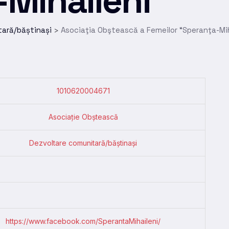
Mihăileni”
tară/băștinași
Asociaţia Obştească a Femeilor “Speranţa-Mih
>
1010620004671
Asociație Obștească
Dezvoltare comunitară/băștinași
https://www.facebook.com/SperantaMihaileni/