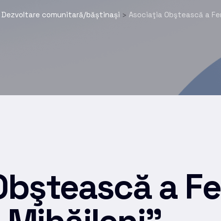
Dezvoltare comunitară/băștinași
Asociaţia Obştească a Fem
>
>
Obştească a Fe