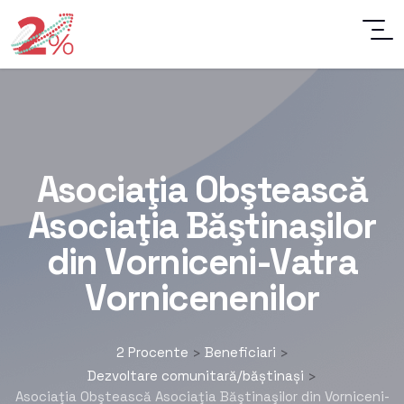
Asociaţia Obştească
Asociaţia Băştinaşilor
din Vorniceni-Vatra
Vornicenenilor
2 Procente
Beneficiari
>
>
Dezvoltare comunitară/băștinași
>
Asociaţia Obştească Asociaţia Băştinaşilor din Vorniceni-