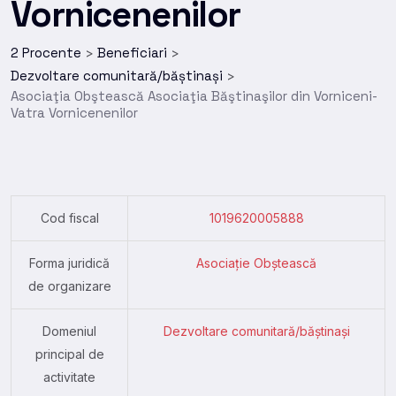
Vornicenenilor
2 Procente
Beneficiari
>
>
Dezvoltare comunitară/băștinași
>
Asociaţia Obştească Asociaţia Băştinaşilor din Vorniceni-
Vatra Vornicenenilor
Cod fiscal
1019620005888
Forma juridică
Asociație Obștească
de organizare
Domeniul
Dezvoltare comunitară/băștinași
principal de
activitate