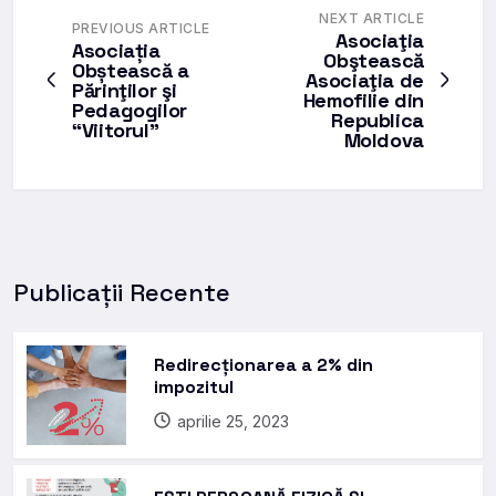
NEXT ARTICLE
PREVIOUS ARTICLE
Asociaţia
Asociația
Obştească
Obștească a
Asociaţia de
Părinţilor şi
Hemofilie din
Pedagogilor
Republica
“Viitorul”
Moldova
Publicații Recente
Redirecționarea a 2% din
impozitul
aprilie 25, 2023