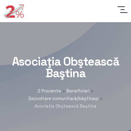
Asociaţia Obştească
Baştina
2 Procente
Beneficiari
>
>
Dezvoltare comunitară/băștinași
>
Asociaţia Obştească Baştina