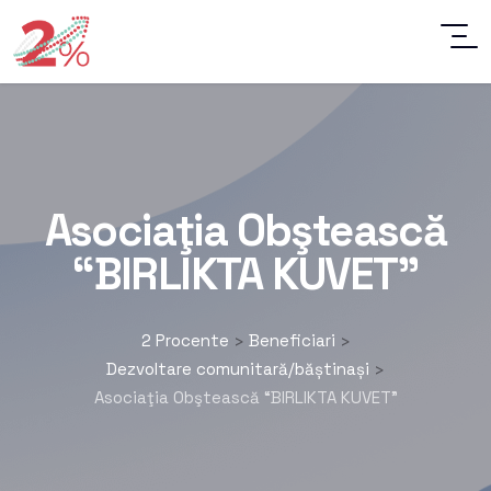
Asociaţia Obştească
“BIRLIKTA KUVET”
2 Procente
Beneficiari
>
>
Dezvoltare comunitară/băștinași
>
Asociaţia Obştească “BIRLIKTA KUVET”