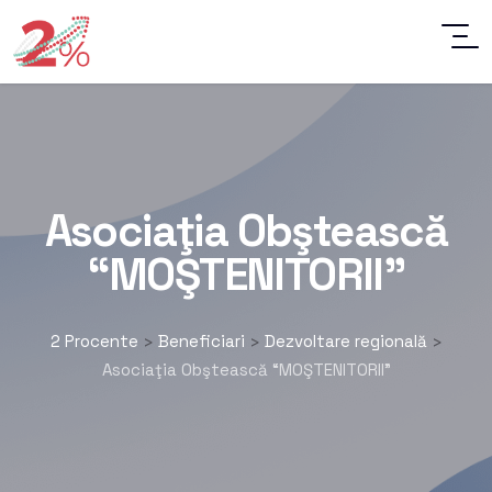
Asociaţia Obştească
“MOŞTENITORII”
2 Procente
Beneficiari
Dezvoltare regională
>
>
>
Asociaţia Obştească “MOŞTENITORII”