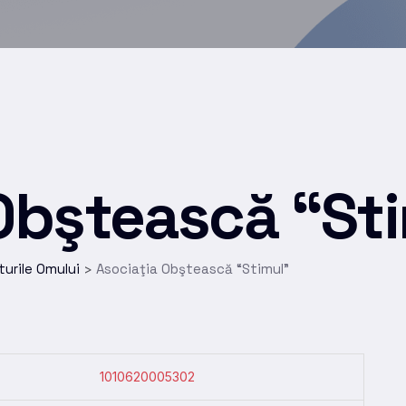
Obştească “St
turile Omului
Asociaţia Obştească “Stimul”
>
1010620005302