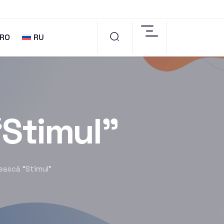
RO
RU
“Stimul”
ească “Stimul”