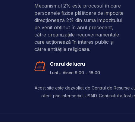
Mecanismul 2% este procesul în care
persoanele fizice plătitoare de impozite
direcţionează 2% din suma impozitului
pe venit obţinut în anul precedent,
către organizaţiile neguvernamentale
care acţionează în interes public şi
către entitățile religioase.
Orarul de lucru
Luni – Vineri 9:00 – 18:00
Acest site este dezvoltat de Centrul de Resurse Jur
oferit prin intermediul USAID. Conținutul a fos
Copyright © 2024, 2 Procente. Toate drepturile 