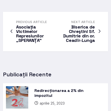
PREVIOUS ARTICLE
NEXT ARTICLE
Asociația
Biserica de
Victimelor
Chreştini Sf.
Represiunilor
Dumitrie din or.
„SPERANȚA”
Ceadîr-Lunga
Publicații Recente
Redirecționarea a 2% din
impozitul
aprilie 25, 2023