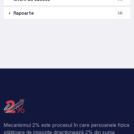
Rapoarte
(4)
Mecanismul 2% este procesul în care persoanele fizice
plătitoare de impozite direcţionează 2% din suma