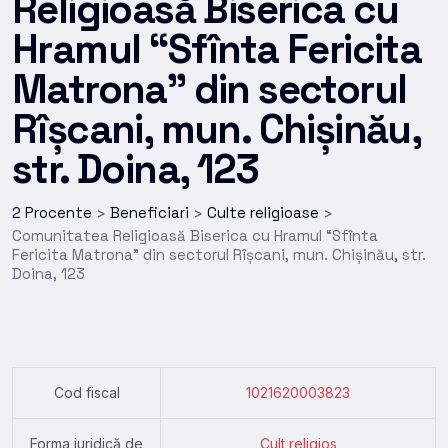
Religioasă Biserica cu
Hramul “Sfînta Fericita
Matrona” din sectorul
Rîșcani, mun. Chișinău,
str. Doina, 123
2 Procente
Beneficiari
Culte religioase
>
>
>
Comunitatea Religioasă Biserica cu Hramul “Sfînta
Fericita Matrona” din sectorul Rîșcani, mun. Chișinău, str.
Doina, 123
Cod fiscal
1021620003823
Forma juridică de
Cult religios