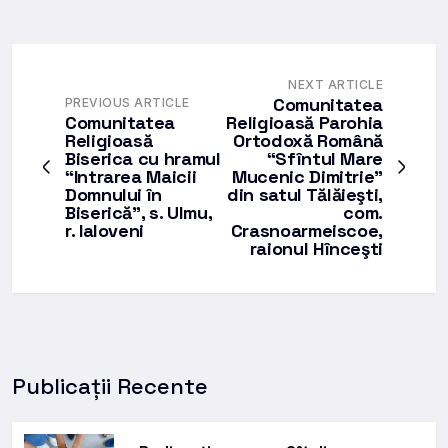
NEXT ARTICLE
Comunitatea
PREVIOUS ARTICLE
Comunitatea
Religioasă Parohia
Religioasă
Ortodoxă Română
Biserica cu hramul
“Sfîntul Mare
“Intrarea Maicii
Mucenic Dimitrie”
Domnului în
din satul Tălăieşti,
Biserică”, s. Ulmu,
com.
r. Ialoveni
Crasnoarmeiscoe,
raionul Hînceşti
Publicații Recente