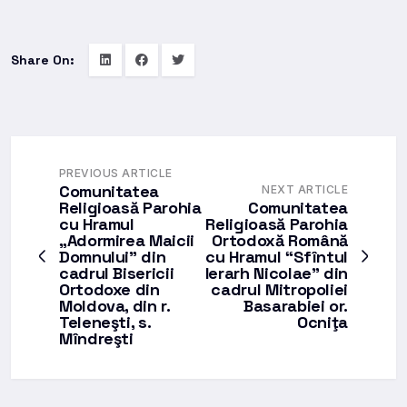
Share On:
PREVIOUS ARTICLE
Comunitatea
NEXT ARTICLE
Religioasă Parohia
Comunitatea
cu Hramul
Religioasă Parohia
„Adormirea Maicii
Ortodoxă Română
Domnului” din
cu Hramul “Sfîntul
cadrul Bisericii
Ierarh Nicolae” din
Ortodoxe din
cadrul Mitropoliei
Moldova, din r.
Basarabiei or.
Teleneşti, s.
Ocniţa
Mîndreşti