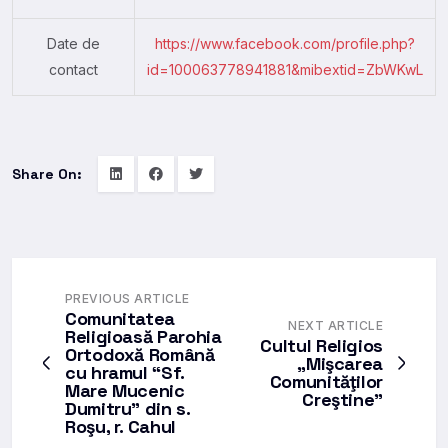
Date de
https://www.facebook.com/profile.php?
contact
id=100063778941881&mibextid=ZbWKwL
Share On:
PREVIOUS ARTICLE
Comunitatea
NEXT ARTICLE
Religioasă Parohia
Cultul Religios
Ortodoxă Română
„Mişcarea
cu hramul “Sf.
Comunităţilor
Mare Mucenic
Creştine”
Dumitru” din s.
Roşu, r. Cahul