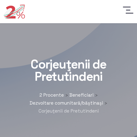
Corjeuţenii de
Pretutindeni
2 Procente
Beneficiari
>
>
Dezvoltare comunitară/băștinași
>
Corjeuţenii de Pretutindeni