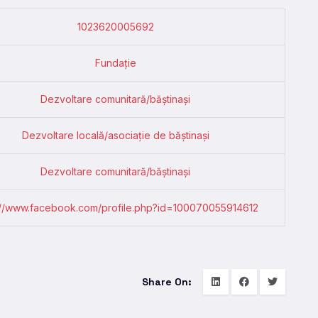
1023620005692
Fundație
Dezvoltare comunitară/băștinași
Dezvoltare locală/asociație de băștinași
Dezvoltare comunitară/băștinași
://www.facebook.com/profile.php?id=100070055914612
Share On: