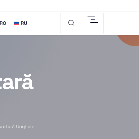
RO
RU
tară
nitară Ungheni