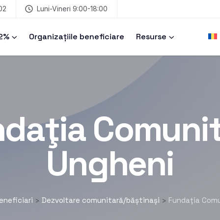
02
Luni-Vineri 9:00-18:00
 2%
Organizațiile beneficiare
Resurse
daţia Comuni
Ungheni
eneficiari
Dezvoltare comunitară/băștinași
Fundaţia Comu
>
>