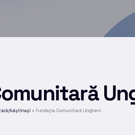
Comunitară Un
tară/băștinași
Fundaţia Comunitară Ungheni
>