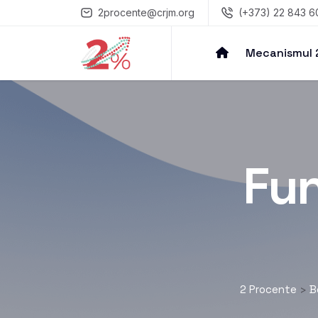
2procente@crjm.org
(+373) 22 843 6
Mecanismul
Fun
2 Procente
B
>