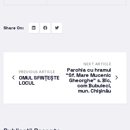
Share On:
NEXT ARTICLE
Parohia cu hramul
PREVIOUS ARTICLE
“Sf. Mare Mucenic
OMUL SFINȚEȘTE
Gheorghe” s. Bîc,
LOCUL
com Bubuieci,
mun. Chişinău