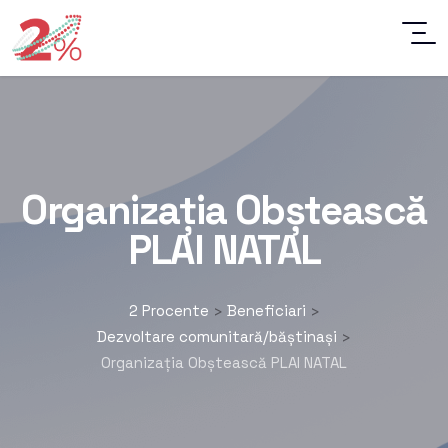
Organizația Obștească
PLAI NATAL
2 Procente
Beneficiari
>
>
Dezvoltare comunitară/băștinași
>
Organizația Obștească PLAI NATAL