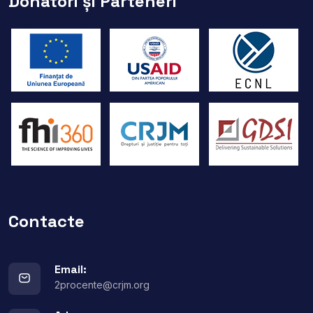
Donatori și Parteneri
Contacte
Email:
2procente@crjm.org